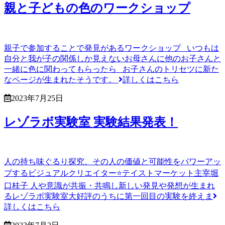
親と子どもの色のワークショップ
親子で参加することで発見があるワークショップ いつもは
自分と我が子の関係しか見えないお母さんに他のお子さんと
一緒に色に関わってもらったら お子さんのトリセツに新た
なページが生まれたそうです。
詳しくはこちら
2023年7月25日
レゾラボ実験室 実験結果発表！
人の持ち味ぐるり探究、その人の価値と可能性をパワーアッ
プするビジュアルクリエイター⭐️テイストマーケット主宰堀
口桂子 ⁡⁡人や意識が共振・共鳴し新しい発見や発想が生まれ
るレゾラボ実験室大好評のうちに第一回目の実験を終えま
詳しくはこちら