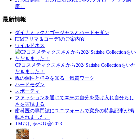
座」
最新情報
ダイナミックとゴージャスとハードモダン
[TMフリマ＆コーデ]のご案内👗
ワイルドネス
CPコスメティクスさんから2024Satishe Collectionをいた
だきました！
親の個性と強みを知る 気質ワーク
ハードモダン
スポーティ
ファッションを通じて本来の自分を受け入れ自分らし
さを実現する
歯科医の専門誌にユニフォームで変身の特集記事が掲
載されました。
TMおしゃべり会2023