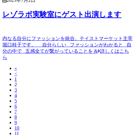
2023年7月2日
レゾラボ実験室にゲスト出演します
内なる自分にファッションを統合。テイストマーケット主宰
堀口桂子です。 自分らしい ファッションがわかると 自
分の中で 五感全てが繋がっていることを &
詳しくはこち
ら
«
<
1
2
3
4
5
6
7
8
9
10
11