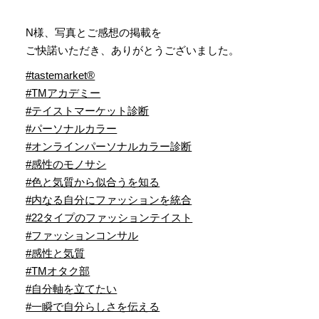
N様、写真とご感想の掲載を
ご快諾いただき、ありがとうございました。
#tastemarket®︎
#TMアカデミー
#テイストマーケット診断
#パーソナルカラー
#オンラインパーソナルカラー診断
#感性のモノサシ
#色と気質から似合うを知る
#内なる自分にファッションを統合
#22タイプのファッションテイスト
#ファッションコンサル
#感性と気質
#TMオタク部
#自分軸を立てたい
#一瞬で自分らしさを伝える