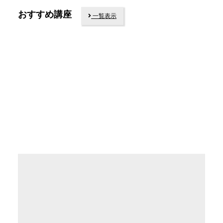
おすすめ講座
一覧表示
随時受付中
随時受付中
随時受付中
TASTEMARKET®︎
TASTEMARKET®︎
TASTEMARKET
トータルコース
再診断コース2
®︎ しっかりコ
ース