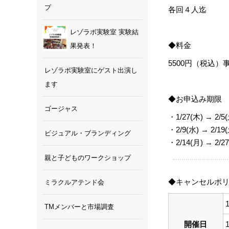
プ
各回４⼈迄
レゾラボ実験室 実験結
◆料金
果発表！
5500円（税込）
レゾラボ実験室にゲスト出演し
ます
◆お申込み期限
ゴージャス
・1/27(木) → 2
・2/9(水) → 2/
ビジュアル・ブランディング
・2/14(月) → 2
親と子どものワークショップ
◆キャンセルポ
ミラクルアテンド会
TMメンバーと市場調査
開催日