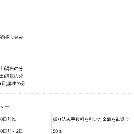
事前振り込み
/5(土)講座の分
19(土)講座の分
/27(日)講座の分
リシー
10日前迄
振り込み手数料を引いた金額を御返金
10日前～2日
50％