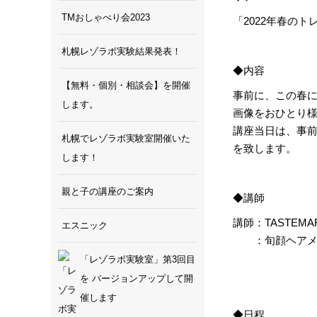
TMおしゃべり会2023
「2022年春の
札幌レゾラボ実験結果発表！
◆内容
【無料・個別・相談会】を開催
事前に、この春に
します。
画像をおひとり
講座当日は、事前
札幌でレゾラボ実験室開催いた
を致します。
します！
親と子の講座のご案内
◆講師
講師：TASTEM
エスニック
：旬顔ヘアメイ
「レゾラボ実験室」第3回目
を バージョンアップして開
催します
◆日程