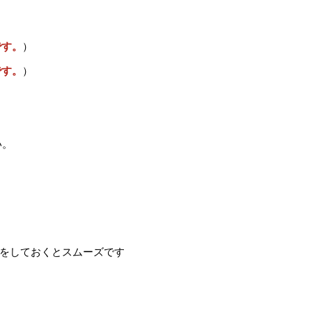
です。
）
です。
）
い。
ドをしておくとスムーズです