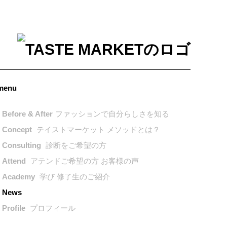
menu
Before & After
ファッションで自分らしさを知る
Concept
テイストマーケット メソッドとは？
Consulting
診断をご希望の方
Attend
アテンドご希望の方 お客様の声
Academy
学び 修了生のご紹介
News
Profile
プロフィール