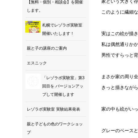
家という大きく
【無料・個別・相談会】を開催
します。
このように繊細
札幌でレゾラボ実験室
実はこの絵が描
開催いたします！
私は偶然通りか
親と子の講座のご案内
男性ですらっと
エスニック
まさか家の周り
「レゾラボ実験室」第3
回目を バージョンアッ
きっと描きなが
プして開催します
家の中も絵がい
レゾラボ実験室 実験結果発表
親と子どもの色のワークショッ
グレーのベース
プ