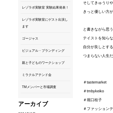
そしてきゅうり
レゾラボ実験室 実験結果発表！
きっと優しい方
レゾラボ実験室にゲスト出演し
ます
と書きながら思
テイストを知ら
ゴージャス
自分が良しとす
ビジュアル・ブランディング
つまらない人生
親と子どものワークショップ
ミラクルアテンド会
＃tastemarket
TMメンバーと市場調査
＃tmbykeiko
＃堀口桂子
アーカイブ
＃ファッション