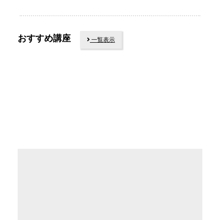
おすすめ講座
一覧表示
随時受付中
随時受付中
随時受付中
TASTEMARKET®︎
TASTEMARKET
再診断コース2
®︎ しっかりコ
ース
TASTEMARKET®︎
トータルコース