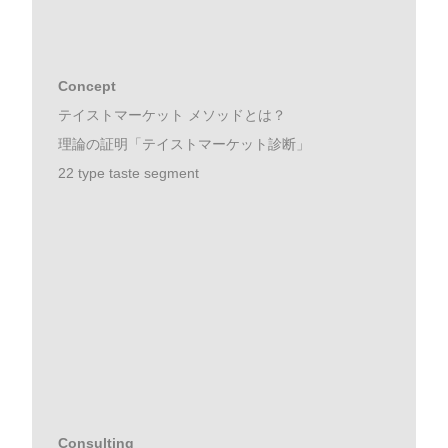
Concept
テイストマーケット メソッドとは？
理論の証明「テイストマーケット診断」
22 type taste segment
Consulting