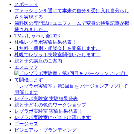
スポーティ
ファッションを通じて本来の自分を受け入れ自分らし
さを実現する
歯科医の専門誌にユニフォームで変身の特集記事が掲
載されました。
TMおしゃべり会2023
札幌レゾラボ実験結果発表！
【無料・個別・相談会】を開催します。
札幌でレゾラボ実験室開催いたします！
親と子の講座のご案内
エスニック
「レゾラボ実験室」第3回目を バージョンアップして
開催します
レゾラボ実験室 実験結果発表
親と子どもの色のワークショップ
レゾラボ実験室 実験結果発表！
レゾラボ実験室にゲスト出演します
ゴージャス
ビジュアル・ブランディング