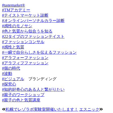
#tastemarket®︎
#TMアカデミー
#テイストマーケット診断
#オンラインパーソナルカラー診断
#感性のモノサシ
#色と気質から似合うを知る
#22タイプのファッションテイスト
#ファッションコンサル
#感性と気質
#一瞬で自分らしさを伝えるファッション
#アラフォーファッション
#アラフィフファッション
#個の時代
#波動
#ビジュアル
ブランディング
#探究心
#知的好奇心のある人と繋がりたい
#親子のワークショップ
#親子の色と気質講座
札幌でレゾラボ実験室開催いたします！
エスニック