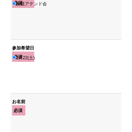
必須
眼鏡アテンド会
参加希望日
必須
2月22(土)
お名前
必須