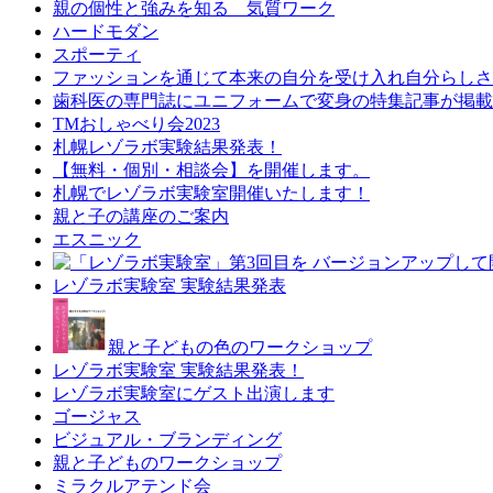
親の個性と強みを知る 気質ワーク
ハードモダン
スポーティ
ファッションを通じて本来の自分を受け入れ自分らしさ
歯科医の専門誌にユニフォームで変身の特集記事が掲載
TMおしゃべり会2023
札幌レゾラボ実験結果発表！
【無料・個別・相談会】を開催します。
札幌でレゾラボ実験室開催いたします！
親と子の講座のご案内
エスニック
レゾラボ実験室 実験結果発表
親と子どもの色のワークショップ
レゾラボ実験室 実験結果発表！
レゾラボ実験室にゲスト出演します
ゴージャス
ビジュアル・ブランディング
親と子どものワークショップ
ミラクルアテンド会