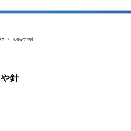
ログ
京都みすや針
すや針