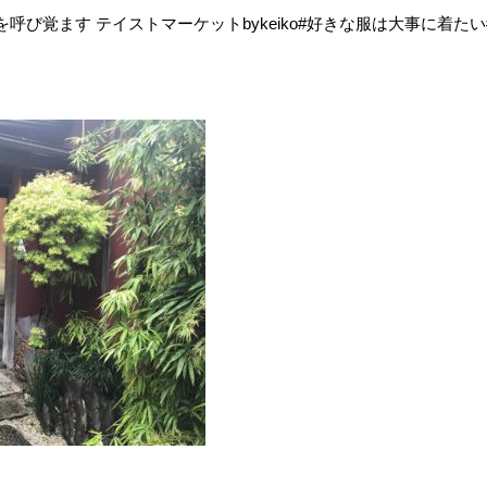
を呼び覚ます テイストマーケットbykeiko#好きな服は大事に着た