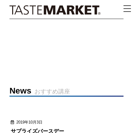
ス
マ
ホ
メ
ニ
ュ
ー
News
おすすめ講座
2019年10月3日
サプライズバースデー