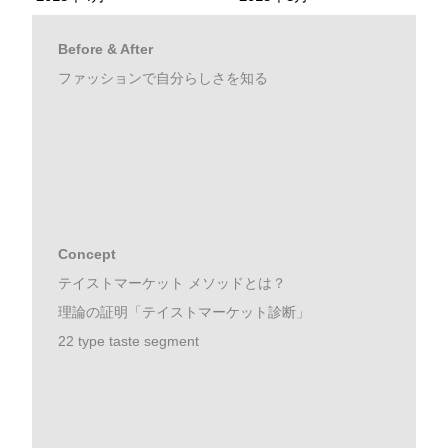
Before & After
ファッションで自分らしさを知る
Concept
テイストマーケット メソッドとは？
理論の証明「テイストマーケット診断」
22 type taste segment