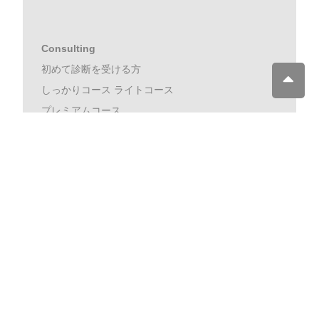
Consulting
初めて診断を受ける方
しっかりコース ライトコース
プレミアムコース
すでに診断を受けられた方へ
ラグジュアリーコース トータルコース
お買い物アテンド フォローアップ
再診断コース1･2
Attend