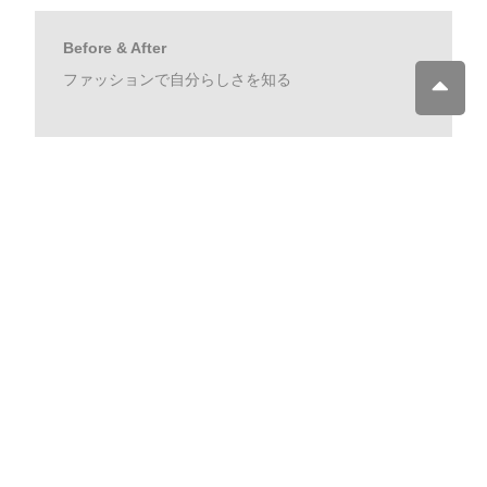
Before & After
ファッションで自分らしさを知る
Concept
テイストマーケット メソッドとは？
理論の証明「テイストマーケット診断」
22 type taste segment