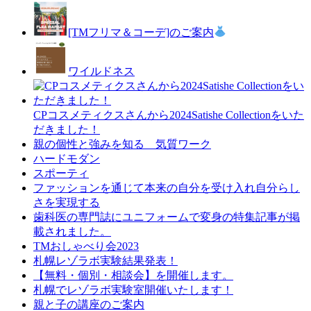
[TMフリマ＆コーデ]のご案内
ワイルドネス
CPコスメティクスさんから2024Satishe Collectionをいた
だきました！
親の個性と強みを知る 気質ワーク
ハードモダン
スポーティ
ファッションを通じて本来の自分を受け入れ自分らし
さを実現する
歯科医の専門誌にユニフォームで変身の特集記事が掲
載されました。
TMおしゃべり会2023
札幌レゾラボ実験結果発表！
【無料・個別・相談会】を開催します。
札幌でレゾラボ実験室開催いたします！
親と子の講座のご案内