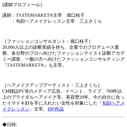
[講師プロフィール］
講師：TASTEMARKET®主宰 堀口桂子
：旬顔ヘアメイクレッスン主宰 三上さくら
［ファッションコンサルタント・堀口桂子］
20,000人以上の診断実績を持ち、企業でのプロデュース業
務、各分野のプロへ向けたファッションテイスト診断アカデ
ミー講座、一般の方へ向けたファッションコンサルティング
『TASTEMARKET®』も主宰。
［ヘアメイクアップアーティスト・三上さくら］
CM雑誌PV等のメディア広告、イベント、ライブ、700件以
上のブライダルヘアメイク等、美容歴20年。今の自分に合っ
たイマドキ顔を手に入れたい女性を対象にした「
旬顔ヘアメ
イクレッスン
」主宰。
HP/作品
◆日時: