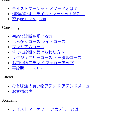
テイストマーケット メソッドとは？
理論の証明「テイストマーケット診断」
22 type taste segment
Consulting
初めて診断を受ける方
しっかりコース ライトコース
プレミアムコース
すでに診断を受けられた方へ
ラグジュアリーコース トータルコース
お買い物アテンド フォローアップ
再診断コース1･2
Attend
ひと味違う買い物アテンド アテンドメニュー
お客様の声
Academy
テイストマーケット･アカデミーとは