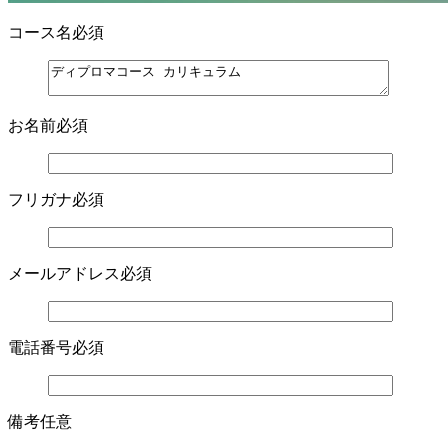
コース名
必須
お名前
必須
フリガナ
必須
メールアドレス
必須
電話番号
必須
備考
任意