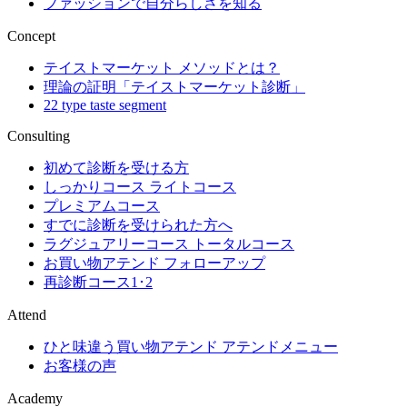
ファッションで自分らしさを知る
Concept
テイストマーケット メソッドとは？
理論の証明「テイストマーケット診断」
22 type taste segment
Consulting
初めて診断を受ける方
しっかりコース ライトコース
プレミアムコース
すでに診断を受けられた方へ
ラグジュアリーコース トータルコース
お買い物アテンド フォローアップ
再診断コース1･2
Attend
ひと味違う買い物アテンド アテンドメニュー
お客様の声
Academy