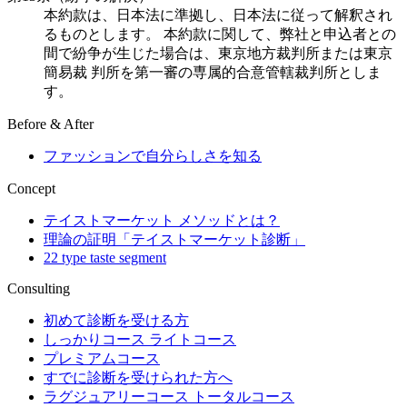
本約款は、日本法に準拠し、日本法に従って解釈され
るものとします。 本約款に関して、弊社と申込者との
間で紛争が生じた場合は、東京地方裁判所または東京
簡易裁 判所を第一審の専属的合意管轄裁判所としま
す。
Before & After
ファッションで自分らしさを知る
Concept
テイストマーケット メソッドとは？
理論の証明「テイストマーケット診断」
22 type taste segment
Consulting
初めて診断を受ける方
しっかりコース ライトコース
プレミアムコース
すでに診断を受けられた方へ
ラグジュアリーコース トータルコース