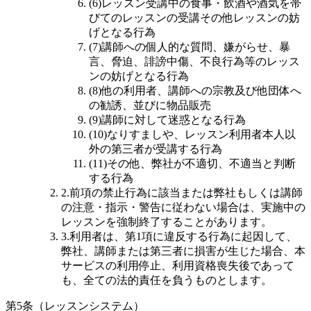
(6)レッスン受講中の食事・飲酒や酒気を帯
びてのレッスンの受講その他レッスンの妨
げとなる行為
(7)講師への個人的な質問、嫌がらせ、暴
言、脅迫、誹謗中傷、不良行為等のレッス
ンの妨げとなる行為
(8)他の利用者、講師への宗教及び他団体へ
の勧誘、並びに物品販売
(9)講師に対して迷惑となる行為
(10)なりすましや、レッスン利用者本人以
外の第三者が受講する行為
(11)その他、弊社が不適切、不適当と判断
する行為
2.前項の禁止行為に該当または弊社もしくは講師
の注意・指示・警告に従わない場合は、実施中の
レッスンを強制終了することがあります。
3.利用者は、第1項に違反する行為に起因して、
弊社、講師または第三者に損害が生じた場合、本
サービスの利用停止、利用資格喪失後であって
も、全ての法的責任を負うものとします。
第5条（レッスンシステム）